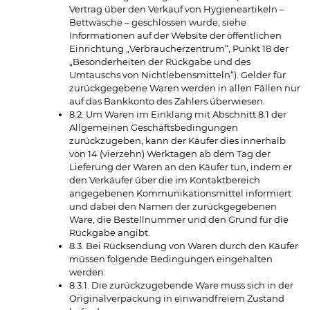
Vertrag über den Verkauf von Hygieneartikeln –
Bettwäsche – geschlossen wurde; siehe
Informationen auf der Website der öffentlichen
Einrichtung „Verbraucherzentrum“, Punkt 18 der
„Besonderheiten der Rückgabe und des
Umtauschs von Nichtlebensmitteln“). Gelder für
zurückgegebene Waren werden in allen Fällen nur
auf das Bankkonto des Zahlers überwiesen.
8.2. Um Waren im Einklang mit Abschnitt 8.1 der
Allgemeinen Geschäftsbedingungen
zurückzugeben, kann der Käufer dies innerhalb
von 14 (vierzehn) Werktagen ab dem Tag der
Lieferung der Waren an den Käufer tun, indem er
den Verkäufer über die im Kontaktbereich
angegebenen Kommunikationsmittel informiert
und dabei den Namen der zurückgegebenen
Ware, die Bestellnummer und den Grund für die
Rückgabe angibt.
8.3. Bei Rücksendung von Waren durch den Käufer
müssen folgende Bedingungen eingehalten
werden:
8.3.1. Die zurückzugebende Ware muss sich in der
Originalverpackung in einwandfreiem Zustand