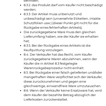
befinden;
8.3.2. das Produkt darf vom Käufer nicht beschädigt
werden;
8.3.3. Der Artikel muss unbenutzt und
unbeschädigt sein (unversehrte Etiketten, intakte
Schutzfolien usw.) (dieser Punkt gilt nicht für die
Rückgabe eines fehlerhaften Artikels);
Die zurückgegebene Ware muss den gleichen
Lieferumfang haben, wie der Käufer sie erhalten
hat;
8.3.5. Bei der Rückgabe eines Artikels ist die
Kaufquittung vorzulegen.
8.4. Der Verkäufer hat das Recht, vom Käufer
zurückgegebene Waren abzulehnen, wenn der
Käufer die in Artikel 8.3 festgelegte
Warenrückgabeprozedur nicht einhält.
8.5. Bei Rückgabe einer falsch gelieferten und/oder
mangelhaften Ware verpflichtet sich der Verkäufer,
diese zurückzunehmen und gegen eine
gleichwertige, einwandfreie Ware umzutauschen.
8.6. Wenn der Verkäufer keine Ersatzware hat, wird
dem Käufer der bezahlte Betrag abzüglich der
Lieferkosten zurückerstattet.