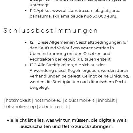
untersagt.
11.2 Aptikus www.allstarretro.com plagiatą arba
panašumą, skiriama bauda nuo 50.000 eurų.
Schlussbestimmungen
12.1. Diese Allgemeinen Geschäftsbedingungen für
den Kauf und Verkauf von Waren werden in
Übereinstimmung mit den Gesetzen und
Rechtsakten der Republik Litauen erstellt.
12.2. Alle Streitigkeiten, die sich aus der
Anwendung dieser Regeln ergeben, werden durch
Verhandlungen beigelegt. Gelingt keine Einigung,
werden die Streitigkeiten nach litauischem Recht
beigelegt.
|
hotsmoke.lt
|
hotsmoke.eu
|
cloudsmoke.lt
|
inhobi.lt
|
hotsmoke.shop
|
aboutstress.lt
|
Vielleicht ist alles, was wir tun müssen, die digitale Welt
auszuschalten und Retro zurückzubringen.